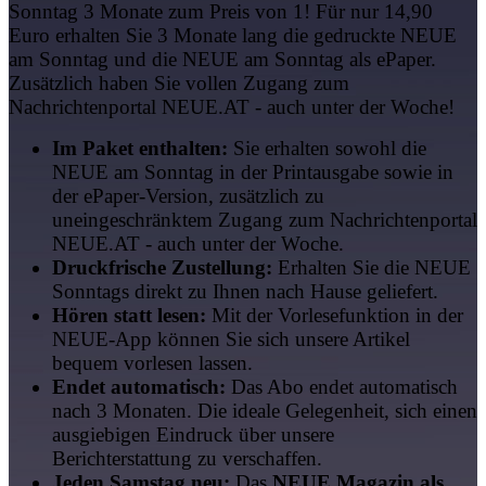
Sonntag 3 Monate zum Preis von 1! Für nur 14,90
Euro erhalten Sie 3 Monate lang die gedruckte NEUE
am Sonntag und die NEUE am Sonntag als ePaper.
Zusätzlich haben Sie vollen Zugang zum
Nachrichtenportal NEUE.AT - auch unter der Woche!
Im Paket enthalten:
Sie erhalten sowohl die
NEUE am Sonntag in der Printausgabe sowie in
der ePaper-Version, zusätzlich zu
uneingeschränktem Zugang zum Nachrichtenportal
NEUE.AT - auch unter der Woche.
Druckfrische Zustellung:
Erhalten Sie die NEUE
Sonntags direkt zu Ihnen nach Hause geliefert.
Hören statt lesen:
Mit der Vorlesefunktion in der
NEUE-App können Sie sich unsere Artikel
bequem vorlesen lassen.
Endet automatisch:
Das Abo endet automatisch
nach 3 Monaten. Die ideale Gelegenheit, sich einen
ausgiebigen Eindruck über unsere
Berichterstattung zu verschaffen.
Jeden Samstag neu:
Das
NEUE Magazin als