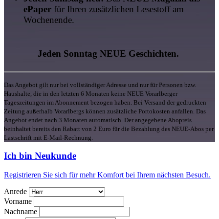
ePaper
für Ihren zusätzlichen Lesestoff am
Wochenende.
Jeden Sonntag NEUE Geschichten.
Das Angebot gilt nur bei vollständiger Adresse und nur für Personen bzw.
Haushalte, die in den letzten 6 Monaten keine NEUE Vorarlberger
Tageszeitungen im Abonnement bezogen haben. Bei Versand der gedruckten
Zeitung außerhalb Vorarlbergs können zusätzliche Portokosten anfallen. Das
Angebot endet nach 3 Monaten automatisch. Der angegebene Abopreis
beinhaltet bereits den Rabatt von 2 Euro für die Bezahlung des NEUE-Abos per
Lastschrift mit E-Mail-Rechnung.
Ich bin Neukunde
Registrieren Sie sich für mehr Komfort bei Ihrem nächsten Besuch.
Anrede
Vorname
Nachname