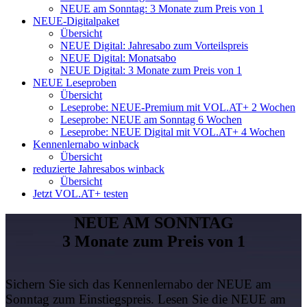
NEUE am Sonntag: 3 Monate zum Preis von 1
NEUE-Digitalpaket
Übersicht
NEUE Digital: Jahresabo zum Vorteilspreis
NEUE Digital: Monatsabo
NEUE Digital: 3 Monate zum Preis von 1
NEUE Leseproben
Übersicht
Leseprobe: NEUE-Premium mit VOL.AT+ 2 Wochen
Leseprobe: NEUE am Sonntag 6 Wochen
Leseprobe: NEUE Digital mit VOL.AT+ 4 Wochen
Kennenlernabo winback
Übersicht
reduzierte Jahresabos winback
Übersicht
Jetzt VOL.AT+ testen
NEUE AM SONNTAG
3 Monate zum Preis von 1
Sichern Sie sich das Kennenlernabo der NEUE am
Sonntag zum Einstiegspreis. Lesen Sie die NEUE am