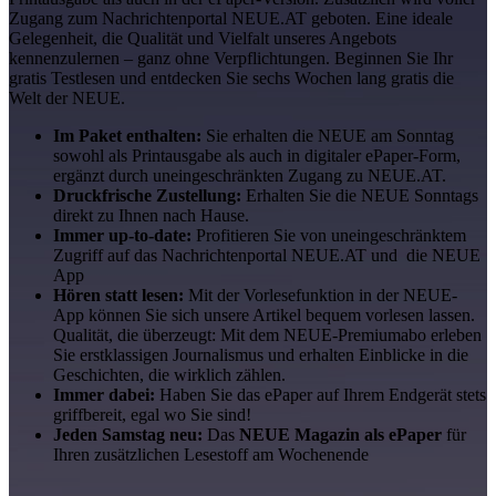
Zugang zum Nachrichtenportal NEUE.AT geboten. Eine ideale
Gelegenheit, die Qualität und Vielfalt unseres Angebots
kennenzulernen – ganz ohne Verpflichtungen. Beginnen Sie Ihr
gratis Testlesen und entdecken Sie sechs Wochen lang gratis die
Welt der NEUE.
Im Paket enthalten:
Sie erhalten die NEUE am Sonntag
sowohl als Printausgabe als auch in digitaler ePaper-Form,
ergänzt durch uneingeschränkten Zugang zu NEUE.AT.
Druckfrische Zustellung:
Erhalten Sie die NEUE Sonntags
direkt zu Ihnen nach Hause.
Immer up-to-date:
Profitieren Sie von uneingeschränktem
Zugriff auf das Nachrichtenportal NEUE.AT und die NEUE
App
Hören statt lesen:
Mit der Vorlesefunktion in der NEUE-
App können Sie sich unsere Artikel bequem vorlesen lassen.
Qualität, die überzeugt: Mit dem NEUE-Premiumabo erleben
Sie erstklassigen Journalismus und erhalten Einblicke in die
Geschichten, die wirklich zählen.
Immer dabei:
Haben Sie das ePaper auf Ihrem Endgerät stets
griffbereit, egal wo Sie sind!
Jeden Samstag neu:
Das
NEUE Magazin als ePaper
für
Ihren zusätzlichen Lesestoff am Wochenende