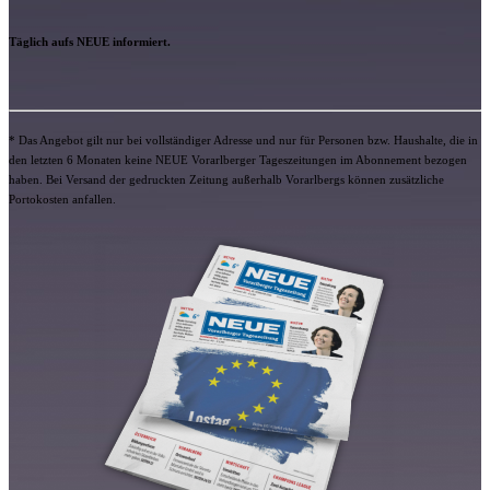
Täglich aufs NEUE informiert.
* Das Angebot gilt nur bei vollständiger Adresse und nur für Personen bzw. Haushalte, die in
den letzten 6 Monaten keine NEUE Vorarlberger Tageszeitungen im Abonnement bezogen
haben. Bei Versand der gedruckten Zeitung außerhalb Vorarlbergs können zusätzliche
Portokosten anfallen.